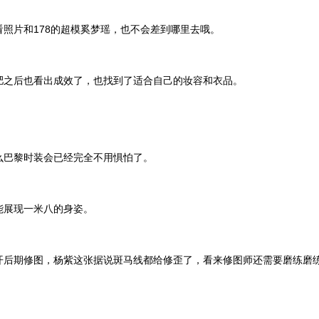
看照片和178的超模奚梦瑶，也不会差到哪里去哦。
肥之后也看出成效了，也找到了适合自己的妆容和衣品。
。
么巴黎时装会已经完全不用惧怕了。
能展现一米八的身姿。
开后期修图，杨紫这张据说斑马线都给修歪了，看来修图师还需要磨练磨