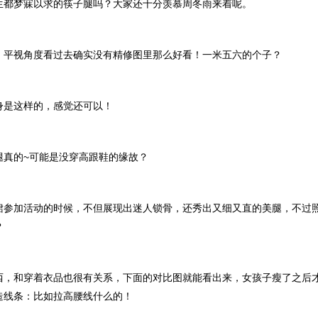
生都梦寐以求的筷子腿吗？大家还十分羡慕周冬雨来着呢。
，平视角度看过去确实没有精修图里那么好看！一米五六的个子？
身是这样的，感觉还可以！
腿真的~可能是没穿高跟鞋的缘故？
裙参加活动的时候，不但展现出迷人锁骨，还秀出又细又直的美腿，不过
？
西，和穿着衣品也很有关系，下面的对比图就能看出来，女孩子瘦了之后
造线条：比如拉高腰线什么的！