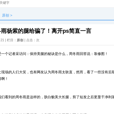
原创
>
雨杨紫的腿给骗了！离开ps简直一言
:21 | 栏目：
原创
| 点击：
次
受一个记者采访问：保持美腿的秘诀是什么，周冬雨回答说：靠修图！
让现场的人们大笑，也有网友认为周冬雨太耿直，然而，看了一些没有后
错啊！
我们看到的周冬雨是这样的，肤白貌美大长腿，剪了短发之后更显干净利