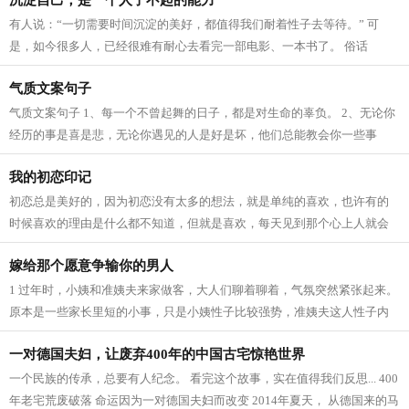
沉淀自己，是一个人了不起的能力
有人说：“一切需要时间沉淀的美好，都值得我们耐着性子去等待。” 可
是，如今很多人，已经很难有耐心去看完一部电影、一本书了。 俗话
说：“心浮气躁者，一事无成。” 一个人...
气质文案句子
气质文案句子 1、每一个不曾起舞的日子，都是对生命的辜负。 2、无论你
经历的事是喜是悲，无论你遇见的人是好是坏，他们总能教会你一些事
理，然后助你成为一个更好的人。每个人...
我的初恋印记
初恋总是美好的，因为初恋没有太多的想法，就是单纯的喜欢，也许有的
时候喜欢的理由是什么都不知道，但就是喜欢，每天见到那个心上人就会
开心，就会心潮澎湃，这就是初恋的魅...
嫁给那个愿意争输你的男人
1 过年时，小姨和准姨夫来家做客，大人们聊着聊着，气氛突然紧张起来。
原本是一些家长里短的小事，只是小姨性子比较强势，准姨夫这人性子内
敛，看上去十分忠厚老实，再加上小...
一对德国夫妇，让废弃400年的中国古宅惊艳世界
一个民族的传承，总要有人纪念。 看完这个故事，实在值得我们反思... 400
年老宅荒废破落 命运因为一对德国夫妇而改变 2014年夏天， 从德国来的马