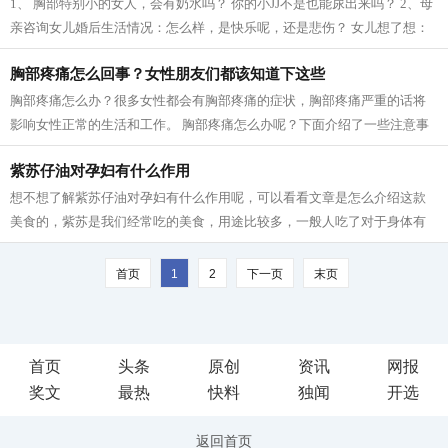
1、 胸部特别小的女人，会有奶水吗？ 你的小JJ不是也能尿出来吗？ 2、母
亲咨询女儿婚后生活情况：怎么样，是快乐呢，还是悲伤？ 女儿想了想：
太快不乐。 3、时代真不同了：从前是...
胸部疼痛怎么回事？女性朋友们都该知道下这些
胸部疼痛怎么办？很多女性都会有胸部疼痛的症状，胸部疼痛严重的话将
影响女性正常的生活和工作。 胸部疼痛怎么办呢？下面介绍了一些注意事
项，想知道的朋友不妨看一下！ 1、穿...
紫苏仔油对孕妇有什么作用
想不想了解紫苏仔油对孕妇有什么作用呢，可以看看文章是怎么介绍这款
美食的，紫苏是我们经常吃的美食，用途比较多，一般人吃了对于身体有
很好的调理作用，是老少皆宜的营养美...
首页
1
2
下一页
末页
首页
头条
原创
资讯
网报
奖文
最热
快料
独闻
开选
返回首页