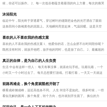
候，你还可以振作。 2、每一次低谷都蕴含着最强的向上力量，每次的痛哭
都会洗刷埋藏最深的阴霾。每件你所经...
沐浴阳光
临近中午，阳光终于穿透雾气，穿过树叶的缝隙把金色的光芒洒在了眼前
这条田间小路褐黄色的泥面上。天地瞬间亮堂起来，气温回暖。这是天空
在连续阴沉几天后而漫下来的一缕深秋...
喜欢的人不喜欢我的伤感文案
喜欢的人不喜欢我的伤感文案 1、他爱你的话，怎么会挤不出时间陪你呢？
既然没有时间，就放开他吧，放开他的同时，也是放了自己。 2、最尴尬的
莫过于，分手以后，人家已经有了甜...
真正的自律，是为自己的人生负责
生活 中会有这样一些人： 每天有事没事，就喜欢玩手机。玩着玩着，一个
小时又一个小时过去了。 每天总想要打游戏。打着打着，一天又一天就这
样被耗费和虚掷掉了。 …… 许多时...
前路再难走，换个角度就豁然开朗了
横看成岭侧成峰，远近高低各不同。 人生 何尝不是如此。 很多时候，一些
看似无解的困局，换个角度，转个方向，也许就别开生面了。 换位的力
量，远比你想象要大得多。 换位，是...