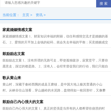
当前位置：
主页
>
资讯
>
家庭婚姻情感文案
家庭婚姻情感文案 1、财富知识幸福的附丽，信任和感情交流才是婚姻的基
石。 2、爱情的天平加上金钱的砝码，就会失去幸福的平衡；买卖婚姻成交
的时候，往往就是爱情悲剧的开始。...
鼓励励志文案
鼓励励志文案 1、没有所谓的无路可走，即使孤独跋涉，寂寞坚守，只要你
愿意走，踩过的都是路。 2、没有人，会经常督促我们的行动，我们只能自
己去选择自己的人生。 3、一个人，...
歌从黄山来
黄山村，深藏于秦岭西隅的成县王磨镇，是中国大地上极其普通的小山
村。从峡谷往山顶看，穿山越岭的水泥路，盘绕得如一枚回形针，又像攀
岩登山的绳索，拖拽着人们上山。两辆三...
鼓励自己内心强大的文案
鼓励自己内心强大的文案 1、真正的坚强是当所有的人都希望你崩溃的时