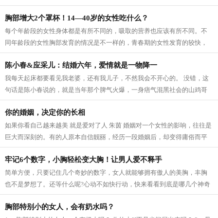
里奥夫妇，旅游到桂林阳朔夏棠村，...
胸部增大2个罩杯！14—40岁的女性吃什么？
每个年龄段的女性身体都是有所不同的，吸取的营养也应该有所不同。不
同年龄段的女性胸部发育的情况是不一样的，青春期的女性发育的较快，
成年的女性胸部逐渐发育完善，汲取的...
陈小春&应采儿：结婚六年，爱情就是一物降一
我每天起床都要看见我老婆，还有我儿子，不然我会不开心的。 没错，这
句话是陈小春说的，就是当年那个脾气火爆，一身痞气混黑社会的山鸡哥
说的。 爱情或许就是一物降一物，如...
你的婚姻，决定你的长相
如果你看自己越来越美 就是爱对了人 朱茵 婚姻对一个女性的影响，往往是
巨大而深刻的。有的人原本自信靓丽，经历一段婚姻后，却变得庸俗而平
凡；有的人原本平平无奇，经历一段...
牢记6个数字，小胸轻松变大胸！让男人爱不释手
简单方便，只要记住几个奇妙的数字，女人就能够拥有傲人的美胸，丰胸
也不是梦想了。还等什么呢?心动不如快行动，快来看看到底是哪几个神奇
的数字吧！还来看看它们神奇在哪里！...
胸部特别小的女人，会有奶水吗？