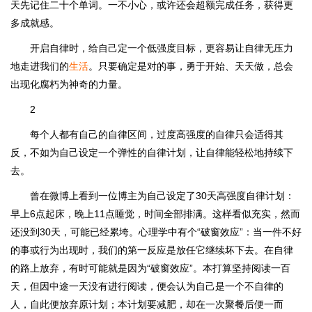
天先记住二十个单词。一不小心，或许还会超额完成任务，获得更
多成就感。
开启自律时，给自己定一个低强度目标，更容易让自律无压力
地走进我们的
生活
。只要确定是对的事，勇于开始、天天做，总会
出现化腐朽为神奇的力量。
2
每个人都有自己的自律区间，过度高强度的自律只会适得其
反，不如为自己设定一个弹性的自律计划，让自律能轻松地持续下
去。
曾在微博上看到一位博主为自己设定了30天高强度自律计划：
早上6点起床，晚上11点睡觉，时间全部排满。这样看似充实，然而
还没到30天，可能已经累垮。心理学中有个“破窗效应”：当一件不好
的事或行为出现时，我们的第一反应是放任它继续坏下去。在自律
的路上放弃，有时可能就是因为“破窗效应”。本打算坚持阅读一百
天，但因中途一天没有进行阅读，便会认为自己是一个不自律的
人，自此便放弃原计划；本计划要减肥，却在一次聚餐后便一而