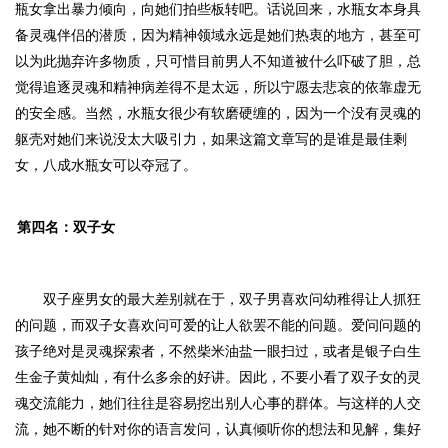
瓶女拿出暴力倾向，向她们拍些板转吧。话说回来，水瓶女本身具
备灵魂伴侣的潜质，因为精神领域永远是她们热衷的地方，甚至可
以为此抛弃许多物质，只可惜目前男人不知道被什么吓破了胆，总
觉得追逐灵魂和精神病差得不是太远，所以宁愿去悲哀的依靠虚无
的安全感。当然，水瓶女很少有软磨硬缠的，因为一个没有灵魂的
躯壳对她们来说没太大吸引力，如果这篇文章写的是谁是最佳剩
女，八成水瓶女可以夺冠了。
第四名：双子女
双子座男女的最大差别就在于，双子男喜欢问幼稚得让人抓狂
的问题，而双子女喜欢问可爱的让人欲罢不能的问题。爱问问题的
孩子绝对是灵魂探索者，不然柴米油盐一眼扫过，或者是银子白生
生金子黄灿灿，有什么多余的好讲。因此，不要小看了双子女的灵
魂交流能力，她们往往是容易挖出别人心事的群体。与这样的人交
流，她不断的针对你的语言发问，认真倾听你的想法和见解，集好