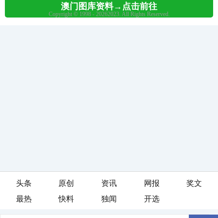
头条
原创
资讯
网报
奖文
最热
快料
独闻
开选