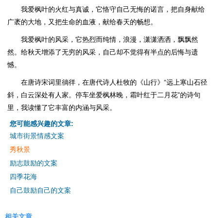
我爱枫叶的火红与真诚，它恪守自己无悔的诺言，把自身献给
广袤的大地，又把生命的血液，献给春天的畅想。
我爱枫叶的风采，它热烈而纯情，浪漫，潇潇洒洒，飘飘然
然。给秋天增添了无穷的风采，自己却不觉得有半点的后悔与遗
憾。
在唐诗宋词里徜徉，在唐代诗人杜牧的《山行》“远上寒山石径
斜，白云深处有人家。停车坐爱枫林晚，霜叶红于二月花”的诗句
里，我读懂了它丰富的内涵与风采。
您可能感兴趣的文章:
城市街景情感文案
秀秋景
励志鼓励的文案
四季花海
自己鼓励自己的文案
相关文章