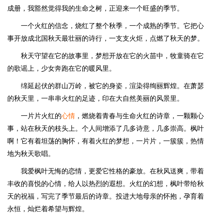
成册，我豁然觉得我的生命之树，正迎来一个旺盛的季节。
一个火红的信念，烧红了整个秋季，一个成熟的季节。它把心
事开放成北国秋天最壮丽的诗行，一支支火炬，点燃了秋天的梦。
秋天守望在它的故事里，梦想开放在它的火苗中，牧童骑在它
的歌谣上，少女奔跑在它的暖风里。
绵延起伏的群山万岭，被它的身姿，渲染得绚丽辉煌。在萧瑟
的秋天里，一串串火红的足迹，印在大自然美丽的风景里。
一片片火红的
心情
，燃烧着青春与生命火红的诗章，一颗颗心
事，站在秋天的枝头上。个人间增添了几多诗意，几多崇高。枫叶
啊！它有着坦荡的胸怀，有着火红的梦想，一片片，一簇簇，热情
地为秋天歌唱。
我爱枫叶无悔的恋情，更爱它性格的豪放。在秋风送爽，带着
丰收的喜悦的心情，给人以热烈的遐想。火红的幻想，枫叶带给秋
天的祝福，写完了季节最后的诗章。投进大地母亲的怀抱，孕育着
永恒，灿烂着希望与辉煌。