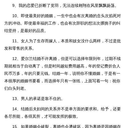
9、我的恋爱已折断了党羽，无法连续翱翔在风里飘飘扬荡。
10、即使最美好的婚姻，一生中也会有次离婚的念头次掐死对
方的冲动。即使最幸福的工作，也会有次辞职的想法次摞挑子的纠
结坚持，是最好的品质。
11、女人为了生存而嫁人，本质和妓女没什么两样，不过是批
发和零售的关系。
12、爱尔兰结婚不许离婚，但是可以选择年限到年，过期不续
期就相当于自动离了，但是时间越短费用越高，年的登记费折合人
民币万多，年的只要元钱。结婚一年，说明你不懂婚姻，于是有一
本很厚的婚姻书要看，而选择年只有一张纸，上面写着一句：祝你
们白头到老。
13、男人的承诺是靠不住的。
14、结婚后夫妇间的关系并不是单方面的要求和。给予，还要
各尽所能，各得其所，才可能发挥的极致。
15、如果婚姻会破裂，离婚也会遭破坏，因为离婚是因婚姻存