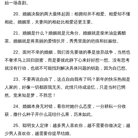
始一场喜剧。
20、婚姻决裂的两大最终起因：相拥却并不相爱。相爱却不懂
相处。婚姻里，夫妻间的相处比相爱还更主要。
21、婚姻是什么？婚姻就是元角分。婚姻就是柴米油盐酱醋
茶。婚姻就是将美丽的爱情扒开，秀秀里面的疤痕和妊娠纹。
22、面对不幸的婚姻，我们首先要做的事是放弃战争，当然也
不奢求马上回归甜蜜，而是要彼此静下心来好好想一想。没有思考
就没有行动，也就不可能找到解决具体问题的钥匙，因为自已想。
23、不要再说自由了，这点自由我有了吗？新年的快乐热闹是
人家的，好像一切都跟我无关。此情只待成追忆，只是当时已惘
然。觉来知是梦，不胜悲！
24、婚姻本身无对错，看你对她什么态度，一分耕耘一分收
获，撒什么种子开什么花结什么果，历来如此。
25、聪明女人定律：越多男人喜欢你，越不需要你做决定；越
少男人喜欢你，越需要你提早结婚。