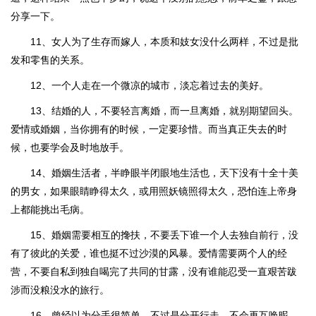
分享一下。
11、女人为了生存而嫁人，本质和妓女没什么两样，不过是批
发和零售的关系。
12、一个人走在一个微凉的城市，淡忘着过去的美好。
13、结婚的人，不要轻言离婚，而一旦离婚，就别期望回头。
爱情或婚姻，当你拥有的时候，一定要珍惜。而当真正失去的时
候，也要学会及时地放手。
14、婚姻生活者，半睁眼半闭眼地生活也，天下没有十全十美
的男女，如果眼睛睁得太久，或用照妖镜照得太久，恐怕连上帝身
上都能挑出毛病。
15、婚姻需要相互的搀扶，不要丢下谁一个人去独自前行，没
有了彼此的关爱，谁也挺不过沙漠的风暴。爱情需要两个人的经
营，不要自私到独自喝完了共同的甘露，没有谁能忍受一直艰苦跋
涉而没粮没水的旅行。
16、曾经以为分手很简单，不过是分开行走，不会再互唤昵