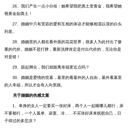
26、我们产生一点小分歧：她希望我把粪土变黄金，我希望她
视黄金如粪土！
27、婚姻中只有宽容的爱和互相的体谅才能够相濡以漠的白头
到老。
28、婚姻里的人都在看外面的花花世界，很多人为此付出了惨
重的代价。婚姻不是打牌，重新洗牌肯定是付出代价的，无论你是
对是错！
29、踮起脚尖，我们就能离幸福更近点吗？
30、婚姻是爱情的坟墓，墓里的看墓外的人自由，墓外看墓里
的人幸福，所以才会有人向里跳。
关于婚姻的伤感文案
1、单身的女人一定要买一张好床，两个人一起睡哪儿都行，床
不要都行，一个人孤单、寂寞、冷……不买张好床来抚慰自己，日
子得过的多悲凉？