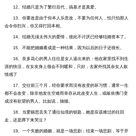
12、结婚只是为了繁衍后代，搞基才是真爱。
13、你要改是由于你本人乐意改，不要为任何人，怕只怕那人
会令你扫兴，你又得打回本相。
14、结婚无须太伟大的爱情，彼此不讨厌已经够结婚资本了。
15、不能把婚姻看成是一种结果，因为以后的日子还很长。
16、良多花心的男人往往是女人逼出来的：他在家里找不到生
涯的快活，在女友身上领会不到暖和，只好，去家外找其余女人叙
情感了
17、交往前三个月，经你要求而没有改变的坏习惯，通常一生
都不会改变，除非他发生空难而幸存从此改变人生，或皈依佛门变
成没有欲望的男人。比如说，抽烟。
18、当爱丽思丢失了通往仙境的钥匙，她是应该难过的往回
走，还是蹲下来哭泣？
19、一个失败的婚姻，就是一场悲剧；结束一场悲剧，等于开