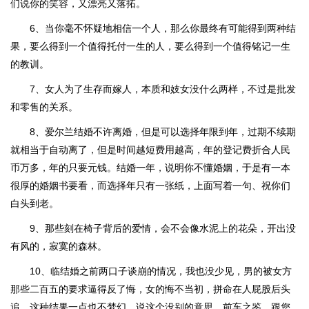
们说你的笑容，又漂亮又落拓。
6、当你毫不怀疑地相信一个人，那么你最终有可能得到两种结
果，要么得到一个值得托付一生的人，要么得到一个值得铭记一生
的教训。
7、女人为了生存而嫁人，本质和妓女没什么两样，不过是批发
和零售的关系。
8、爱尔兰结婚不许离婚，但是可以选择年限到年，过期不续期
就相当于自动离了，但是时间越短费用越高，年的登记费折合人民
币万多，年的只要元钱。结婚一年，说明你不懂婚姻，于是有一本
很厚的婚姻书要看，而选择年只有一张纸，上面写着一句、祝你们
白头到老。
9、那些刻在椅子背后的爱情，会不会像水泥上的花朵，开出没
有风的，寂寞的森林。
10、临结婚之前两口子谈崩的情况，我也没少见，男的被女方
那些二百五的要求逼得反了悔，女的悔不当初，拼命在人屁股后头
追，这种结果一点也不梦幻，说这个没别的意思，前车之鉴，跟您