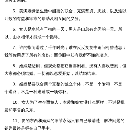
调教出来的。
5、美满姻缘是生活中甜蜜的联合，充满坚贞、忠诚，以及难以
计数的有益和牢靠的帮助及相互间的义务。
6、女人是水总有干枯的一天，男人是山总有光秃的一天。所
以，山水相伴才能成一个循环。
7、谁的指间滑过了千年时光；谁在反反复复中追问可曾遗忘；
我等你用尽了所有的哀伤；而你眼中却有我所不懂的凄凉。
8、婚姻是悲剧，但观众都把它当喜剧看。没有人喜欢悲剧，但
大家都必须结婚。一切都以恋爱开始，以结婚结束。
9、婚姻是要联合两个完整的独立个体，不是一个附和，不是一
个退路，不是一种逃避或一项弥补。
10、女人为了生存而嫁人，本质和妓女没什么两样，不过是批
发和零售的关系。
11、要的东西和婚姻的细节永远只有自已最清楚，解决问题的
钥匙最终是握在自已手中。