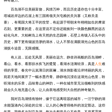
神奇魅力。
百岛湖不仅美丽富饶，风情万种，而且历史遗存也十分丰富。
塔城岩岸边的石崖上有三国将领关兴屯粮的关兴寨（又称关圣
寨），有蜀国大将王平的坟茔，有起源于明朝末年栩栩如生的摩崖
石刻。更重要的是，在这里说不定你还能捡到一块颜色黝黑的远古
硅化乌木。大柏树岛上有天然的生态园林，石壁上有镶入石头中的
历史，脚下更有烟波浩渺的湖水，让人不禁在满眼湖光山色的百岛
湖抚今追昔，无限感慨。
有人说，近处无风景，美丽在远方。静坐诗画般的百岛湖畔，
看山、看水、看那掠水疾飞的鹭鸶，看湖水涟漪轻浪，真是
人生
难
得的享受。春光中云岚薄日的斑斓，湖水倒影着沿岸绮丽的风光，
宛若天地间展开了一幅水墨丹青。静静地沉浸在这湖光山色里，聆
听湖水的乐章，品味青山的神韵，一种在城市里无法领略到的快感
就会久久地充盈心头，让人由衷地感受到大自然的神奇魅力。
我对百岛湖情有独钟，缘于它远离喧嚣的城市，一汪宁静的湖
水能荡涤内心深处的尘埃，让人的心胸变得格外的淡定豁达。这些
年里，我曾多次到百岛湖，每次去都是天公不作美，不是雾霭笼