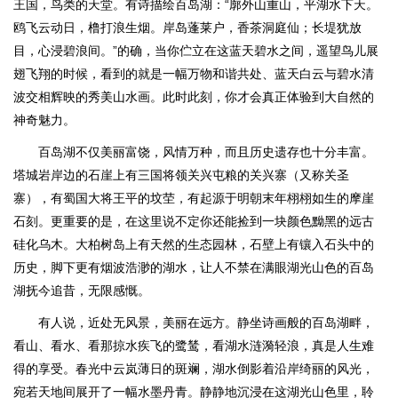
王国，鸟类的天堂。有诗描绘百岛湖：“廓外山重山，平湖水下天。
鸥飞云动日，橹打浪生烟。岸岛蓬莱户，香茶洞庭仙；长堤犹放
目，心浸碧浪间。”的确，当你伫立在这蓝天碧水之间，遥望鸟儿展
翅飞翔的时候，看到的就是一幅万物和谐共处、蓝天白云与碧水清
波交相辉映的秀美山水画。此时此刻，你才会真正体验到大自然的
神奇魅力。
百岛湖不仅美丽富饶，风情万种，而且历史遗存也十分丰富。
塔城岩岸边的石崖上有三国将领关兴屯粮的关兴寨（又称关圣
寨），有蜀国大将王平的坟茔，有起源于明朝末年栩栩如生的摩崖
石刻。更重要的是，在这里说不定你还能捡到一块颜色黝黑的远古
硅化乌木。大柏树岛上有天然的生态园林，石壁上有镶入石头中的
历史，脚下更有烟波浩渺的湖水，让人不禁在满眼湖光山色的百岛
湖抚今追昔，无限感慨。
有人说，近处无风景，美丽在远方。静坐诗画般的百岛湖畔，
看山、看水、看那掠水疾飞的鹭鸶，看湖水涟漪轻浪，真是人生难
得的享受。春光中云岚薄日的斑斓，湖水倒影着沿岸绮丽的风光，
宛若天地间展开了一幅水墨丹青。静静地沉浸在这湖光山色里，聆