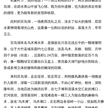
初夏时节，我特地选了一个雨过初晴的日子，再次独自畅游百
岛湖，在碧水青山中放飞心情。既为弥补遗憾，也为新的亲近有新
的感悟，更为能有新的发现和收获。
此时的百岛湖，一场夜雨洗礼之后，淡去了似火的激情，层层
水雾缭绕着湖光山色，远看像一位刚出浴的村姑，落落大方，亭亭
玉立。
百岛湖本名乌木滩水库，是镶嵌在川东北浅丘中的一颗璀璨明
珠，位于大竹县城东面约七公里处，涉及乌木、东柳、朝阳、月华
四个乡镇（街道），总面积1.24万亩。湖中随意散落的近百个岛
屿，像一颗颗绿宝石撒在白玉盘上，将浩淼大湖巧妙地分割组合，
形成多维立体的缀饰和曲径幽深的回廊。
来到百岛湖，走近堤坝，驻足而立，和煦微风裹挟着一湖微波
扑入眼帘，深吸一口清新湿润的湖风，不由心旷神怡。相传，清乾
隆年间，当地百姓为御洪抗旱，在七子滩和清溪水交汇处的滩口，
拦河筑坝。清理基坝时，发现滩底有一棵三人方能合围的麻柳乌
木，故名“乌木滩”。乌木滩口，左右两边各耸峙一小山，状如吼天狮
子。其上悬崖峭壁，藤葛攀援，石刻清晰。外坡斜缓，茂林修竹。