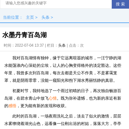
当前位置：
主页
>
头条
>
水墨丹青百岛湖
时间：2022-07-04 13:37 | 栏目：
头条
| 点击：
次
我对百岛湖情有独钟，缘于它远离喧嚣的城市，一汪宁静的湖
水能荡涤内心深处的尘埃，让人的心胸变得格外的淡定豁达。这些
年里，我曾多次到百岛湖，每次去都是天公不作美，不是雾霭笼
罩，就是阴雨霏霏，没能一窥阳光和煦下湖水秀丽恬静的真容。
初夏时节，我特地选了一个雨过初晴的日子，再次独自畅游百
岛湖，在碧水青山中放飞
心情
。既为弥补遗憾，也为新的亲近有新
的
感悟
，更为能有新的发现和收获。
此时的百岛湖，一场夜雨洗礼之后，淡去了似火的激情，层层
水雾缭绕着湖光山色，远看像一位刚出浴的村姑，落落大方，亭亭