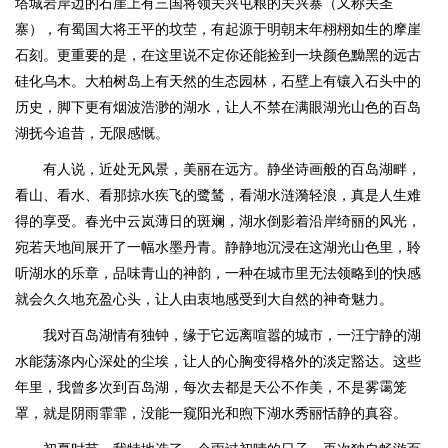
塔城岩岸边的石崖上有三国将领关兴屯粮的关兴寨（又称关圣
寨），有蜀国大将王平的坟茔，有起源于明朝末年栩栩如生的摩崖
石刻。更重要的是，在这里说不定你还能捡到一块颜色黝黑的远古
硅化乌木。大柏树岛上有天然的生态园林，石壁上有镶入石头中的
历史，脚下更有烟波浩渺的湖水，让人不禁在满眼湖光山色的百岛
湖抚今追昔，无限感慨。
有人说，近处无风景，美丽在远方。静坐诗画般的百岛湖畔，
看山、看水、看那掠水疾飞的鹭鸶，看湖水涟漪轻浪，真是人生难
得的享受。春光中云岚薄日的斑斓，湖水倒影着沿岸绮丽的风光，
宛若天地间展开了一幅水墨丹青。静静地沉浸在这湖光山色里，聆
听湖水的乐章，品味青山的神韵，一种在城市里无法领略到的快感
就会久久地充盈心头，让人由衷地感受到大自然的神奇魅力。
我对百岛湖情有独钟，缘于它远离喧嚣的城市，一汪宁静的湖
水能荡涤内心深处的尘埃，让人的心胸变得格外的淡定豁达。这些
年里，我曾多次到百岛湖，每次去都是天公不作美，不是雾霭笼
罩，就是阴雨霏霏，没能一窥阳光和煦下湖水秀丽恬静的真容。