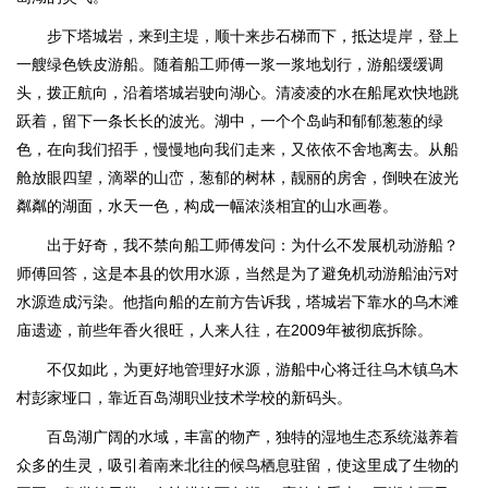
步下塔城岩，来到主堤，顺十来步石梯而下，抵达堤岸，登上
一艘绿色铁皮游船。随着船工师傅一浆一浆地划行，游船缓缓调
头，拨正航向，沿着塔城岩驶向湖心。清凌凌的水在船尾欢快地跳
跃着，留下一条长长的波光。湖中，一个个岛屿和郁郁葱葱的绿
色，在向我们招手，慢慢地向我们走来，又依依不舍地离去。从船
舱放眼四望，滴翠的山峦，葱郁的树林，靓丽的房舍，倒映在波光
粼粼的湖面，水天一色，构成一幅浓淡相宜的山水画卷。
出于好奇，我不禁向船工师傅发问：为什么不发展机动游船？
师傅回答，这是本县的饮用水源，当然是为了避免机动游船油污对
水源造成污染。他指向船的左前方告诉我，塔城岩下靠水的乌木滩
庙遗迹，前些年香火很旺，人来人往，在2009年被彻底拆除。
不仅如此，为更好地管理好水源，游船中心将迁往乌木镇乌木
村彭家垭口，靠近百岛湖职业技术学校的新码头。
百岛湖广阔的水域，丰富的物产，独特的湿地生态系统滋养着
众多的生灵，吸引着南来北往的候鸟栖息驻留，使这里成了生物的