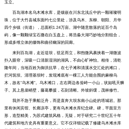
玉立。
百岛湖本名乌木滩水库，是镶嵌在川东北浅丘中的一颗璀璨明
珠，位于大竹县城东面约七公里处，涉及乌木、东柳、朝阳、月华
四个乡镇（街道），总面积1.24万亩。湖中随意散落的近百个岛
屿，像一颗颗绿宝石撒在白玉盘上，将浩淼大湖巧妙地分割组合，
形成多维立体的缀饰和曲径幽深的回廊。
来到百岛湖，走近堤坝，驻足而立，和煦微风裹挟着一湖微波
扑入眼帘，深吸一口清新湿润的湖风，不由心旷神怡。相传，清乾
隆年间，当地百姓为御洪抗旱，在七子滩和清溪水交汇处的滩口，
拦河筑坝。清理基坝时，发现滩底有一棵三人方能合围的麻柳乌
木，故名“乌木滩”。乌木滩口，左右两边各耸峙一小山，状如吼天狮
子。其上悬崖峭壁，藤葛攀援，石刻清晰。外坡斜缓，茂林修竹。
我并不急于乘船泛舟，而是直奔大坝东南小山处的塔城岩。那
里有休闲宾馆、长廊凉亭，更有乌木滩水库纪念碑。碑，平面呈方
形，造型精美，为苏式建筑风格，无疑，对于研究二十世纪五十年
代建筑和地方史具有重要意义。它不仅详细记载了修建乌木滩水库