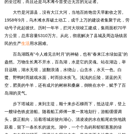
的全过程，而且还是乌木滩今昔变迁无言的见证者。
大竹是河源县，没有大江大河，当地百姓饱尝天旱歉收之苦。
1958年9月，乌木滩水库破土动工，成千上万的建设者集聚于此，劳
动号子此起彼伏。历时一年半，拦河大坝竣工建成，集雨面积70平
方公里，总库容量5310万方。从此，彻底解决了县城及周边场镇居
民的生产
生活
用水困难。
百岛湖既有“今人难见古时月”的神秘，也有“春来江水绿如蓝”的
盎然。万物生长离不开水，百岛湖，水是它的灵魂。站在湖边，举
目远眺，湖水无垠，波翻浪涌，水绕山，山含水，水天一色。白
鹭、野鸭时而嬉戏水面，时而掠水疾飞。浅浅的丘陵，湛蓝的天
空，肥美的牛羊，还有成片的树林和桑麻，倒映在水中，赋予了百
岛湖的灵气。
步下塔城岩，来到主堤，顺十来步石梯而下，抵达堤岸，登上
一艘绿色铁皮游船。随着船工师傅一浆一浆地划行，游船缓缓调
头，拨正航向，沿着塔城岩驶向湖心。清凌凌的水在船尾欢快地跳
跃着，留下一条长长的波光。湖中，一个个岛屿和郁郁葱葱的绿