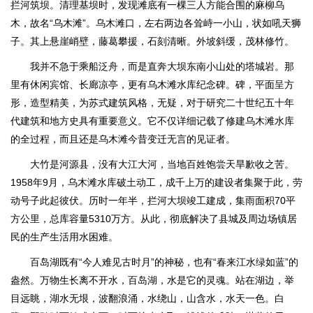
拦河筑坝。清理基坝时，发现滩底有一棵三人方能合围的麻柳乌
木，故名“乌木滩”。乌木滩口，左右两边各耸峙一小山，状如吼天狮
子。其上悬崖峭壁，藤葛攀援，石刻清晰。外坡斜缓，茂林修竹。
我并不急于乘船泛舟，而是直奔大坝东南小山处的塔城岩。那
里有休闲宾馆、长廊凉亭，更有乌木滩水库纪念碑。碑，平面呈方
形，造型精美，为苏式建筑风格，无疑，对于研究二十世纪五十年
代建筑和地方史具有重要意义。它不仅详细记载了修建乌木滩水库
的全过程，而且还是乌木滩今昔变迁无言的见证者。
大竹是河源县，没有大江大河，当地百姓饱尝天旱歉收之苦。
1958年9月，乌木滩水库破土动工，成千上万的建设者集聚于此，劳
动号子此起彼伏。历时一年半，拦河大坝竣工建成，集雨面积70平
方公里，总库容量5310万方。从此，彻底解决了县城及周边场镇居
民的生产生活用水困难。
百岛湖既有“今人难见古时月”的神秘，也有“春来江水绿如蓝”的
盎然。万物生长离不开水，百岛湖，水是它的灵魂。站在湖边，举
目远眺，湖水无垠，波翻浪涌，水绕山，山含水，水天一色。白