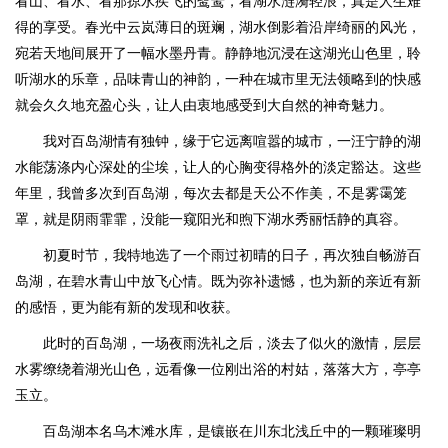
看山、看水、看那掠水疾飞的鹭鸶，看湖水涟漪轻浪，真是人生难
得的享受。春光中云岚薄日的斑斓，湖水倒影着沿岸绮丽的风光，
宛若天地间展开了一幅水墨丹青。静静地沉浸在这湖光山色里，聆
听湖水的乐章，品味青山的神韵，一种在城市里无法领略到的快感
就会久久地充盈心头，让人由衷地感受到大自然的神奇魅力。
我对百岛湖情有独钟，缘于它远离喧嚣的城市，一汪宁静的湖
水能荡涤内心深处的尘埃，让人的心胸变得格外的淡定豁达。这些
年里，我曾多次到百岛湖，每次去都是天公不作美，不是雾霭笼
罩，就是阴雨霏霏，没能一窥阳光和煦下湖水秀丽恬静的真容。
初夏时节，我特地选了一个雨过初晴的日子，再次独自畅游百
岛湖，在碧水青山中放飞心情。既为弥补遗憾，也为新的亲近有新
的感悟，更为能有新的发现和收获。
此时的百岛湖，一场夜雨洗礼之后，淡去了似火的激情，层层
水雾缭绕着湖光山色，远看像一位刚出浴的村姑，落落大方，亭亭
玉立。
百岛湖本名乌木滩水库，是镶嵌在川东北浅丘中的一颗璀璨明