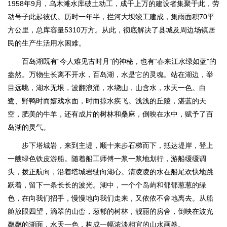
1958年9月，乌木滩水库破土动工，成千上万的建设者集聚于此，劳
动号子此起彼伏。历时一年半，拦河大坝竣工建成，集雨面积70平
方公里，总库容量5310万方。从此，彻底解决了县城及周边场镇居
民的生产生活用水困难。
百岛湖既有“今人难见古时月”的神秘，也有“春来江水绿如蓝”的
盎然。万物生长离不开水，百岛湖，水是它的灵魂。站在湖边，举
目远眺，湖水无垠，波翻浪涌，水绕山，山含水，水天一色。白
鹭、野鸭时而嬉戏水面，时而掠水疾飞。浅浅的丘陵，湛蓝的天
空，肥美的牛羊，还有成片的树林和桑麻，倒映在水中，赋予了百
岛湖的灵气。
步下塔城岩，来到主堤，顺十来步石梯而下，抵达堤岸，登上
一艘绿色铁皮游船。随着船工师傅一浆一浆地划行，游船缓缓调
头，拨正航向，沿着塔城岩驶向湖心。清凌凌的水在船尾欢快地跳
跃着，留下一条长长的波光。湖中，一个个岛屿和郁郁葱葱的绿
色，在向我们招手，慢慢地向我们走来，又依依不舍地离去。从船
舱放眼四望，滴翠的山峦，葱郁的树林，靓丽的房舍，倒映在波光
粼粼的湖面，水天一色，构成一幅浓淡相宜的山水画卷。