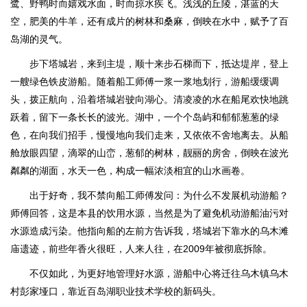
鹭、野鸭时而嬉戏水面，时而掠水疾飞。浅浅的丘陵，湛蓝的天
空，肥美的牛羊，还有成片的树林和桑麻，倒映在水中，赋予了百
岛湖的灵气。
步下塔城岩，来到主堤，顺十来步石梯而下，抵达堤岸，登上
一艘绿色铁皮游船。随着船工师傅一浆一浆地划行，游船缓缓调
头，拨正航向，沿着塔城岩驶向湖心。清凌凌的水在船尾欢快地跳
跃着，留下一条长长的波光。湖中，一个个岛屿和郁郁葱葱的绿
色，在向我们招手，慢慢地向我们走来，又依依不舍地离去。从船
舱放眼四望，滴翠的山峦，葱郁的树林，靓丽的房舍，倒映在波光
粼粼的湖面，水天一色，构成一幅浓淡相宜的山水画卷。
出于好奇，我不禁向船工师傅发问：为什么不发展机动游船？
师傅回答，这是本县的饮用水源，当然是为了避免机动游船油污对
水源造成污染。他指向船的左前方告诉我，塔城岩下靠水的乌木滩
庙遗迹，前些年香火很旺，人来人往，在2009年被彻底拆除。
不仅如此，为更好地管理好水源，游船中心将迁往乌木镇乌木
村彭家垭口，靠近百岛湖职业技术学校的新码头。