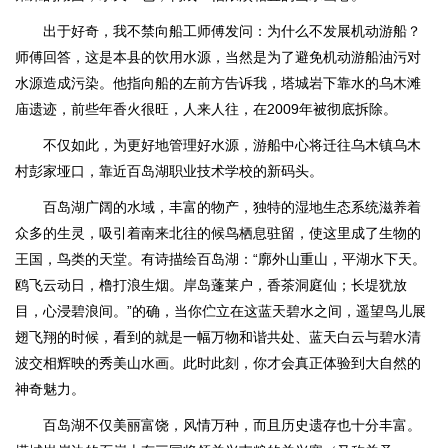
出于好奇，我不禁向船工师傅发问：为什么不发展机动游船？
师傅回答，这是本县的饮用水源，当然是为了避免机动游船油污对
水源造成污染。他指向船的左前方告诉我，塔城岩下靠水的乌木滩
庙遗迹，前些年香火很旺，人来人往，在2009年被彻底拆除。
不仅如此，为更好地管理好水源，游船中心将迁往乌木镇乌木
村彭家垭口，靠近百岛湖职业技术学校的新码头。
百岛湖广阔的水域，丰富的物产，独特的湿地生态系统滋养着
众多的生灵，吸引着南来北往的候鸟栖息驻留，使这里成了生物的
王国，鸟类的天堂。有诗描绘百岛湖：“廓外山重山，平湖水下天。
鸥飞云动日，橹打浪生烟。岸岛蓬莱户，香茶洞庭仙；长堤犹放
目，心浸碧浪间。”的确，当你伫立在这蓝天碧水之间，遥望鸟儿展
翅飞翔的时候，看到的就是一幅万物和谐共处、蓝天白云与碧水清
波交相辉映的秀美山水画。此时此刻，你才会真正体验到大自然的
神奇魅力。
百岛湖不仅美丽富饶，风情万种，而且历史遗存也十分丰富。