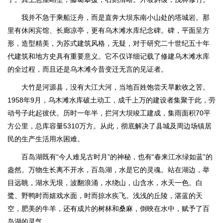
我并不急于乘船泛舟，而是直奔大坝东南小山处的塔城岩。那
里有休闲宾馆、长廊凉亭，更有乌木滩水库纪念碑。碑，平面呈方
形，造型精美，为苏式建筑风格，无疑，对于研究二十世纪五十年
代建筑和地方史具有重要意义。它不仅详细记载了修建乌木滩水库
的全过程，而且还是乌木滩今昔变迁无言的见证者。
大竹是河源县，没有大江大河，当地百姓饱尝天旱歉收之苦。
1958年9月，乌木滩水库破土动工，成千上万的建设者集聚于此，劳
动号子此起彼伏。历时一年半，拦河大坝竣工建成，集雨面积70平
方公里，总库容量5310万方。从此，彻底解决了县城及周边场镇居
民的生产生活用水困难。
百岛湖既有“今人难见古时月”的神秘，也有“春来江水绿如蓝”的
盎然。万物生长离不开水，百岛湖，水是它的灵魂。站在湖边，举
目远眺，湖水无垠，波翻浪涌，水绕山，山含水，水天一色。白
鹭、野鸭时而嬉戏水面，时而掠水疾飞。浅浅的丘陵，湛蓝的天
空，肥美的牛羊，还有成片的树林和桑麻，倒映在水中，赋予了百
岛湖的灵气。