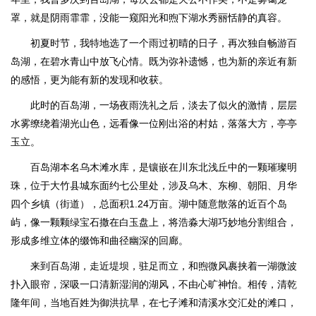
罩，就是阴雨霏霏，没能一窥阳光和煦下湖水秀丽恬静的真容。
初夏时节，我特地选了一个雨过初晴的日子，再次独自畅游百
岛湖，在碧水青山中放飞心情。既为弥补遗憾，也为新的亲近有新
的感悟，更为能有新的发现和收获。
此时的百岛湖，一场夜雨洗礼之后，淡去了似火的激情，层层
水雾缭绕着湖光山色，远看像一位刚出浴的村姑，落落大方，亭亭
玉立。
百岛湖本名乌木滩水库，是镶嵌在川东北浅丘中的一颗璀璨明
珠，位于大竹县城东面约七公里处，涉及乌木、东柳、朝阳、月华
四个乡镇（街道），总面积1.24万亩。湖中随意散落的近百个岛
屿，像一颗颗绿宝石撒在白玉盘上，将浩淼大湖巧妙地分割组合，
形成多维立体的缀饰和曲径幽深的回廊。
来到百岛湖，走近堤坝，驻足而立，和煦微风裹挟着一湖微波
扑入眼帘，深吸一口清新湿润的湖风，不由心旷神怡。相传，清乾
隆年间，当地百姓为御洪抗旱，在七子滩和清溪水交汇处的滩口，