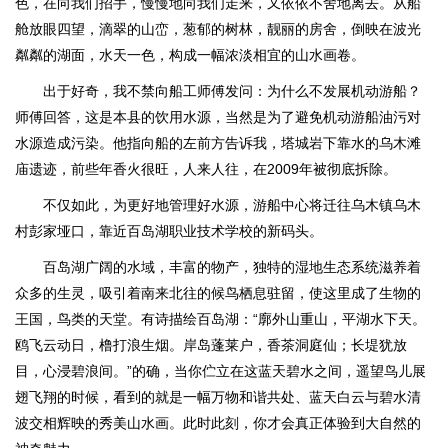
色，在向我们招手，慢慢地向我们走来，又依依不舍地离去。从船
舱放眼四望，滴翠的山峦，葱郁的树林，靓丽的房舍，倒映在波光
粼粼的湖面，水天一色，构成一幅浓淡相宜的山水画卷。
出于好奇，我不禁向船工师傅发问：为什么不发展机动游船？
师傅回答，这是本县的饮用水源，当然是为了避免机动游船油污对
水源造成污染。他指向船的左前方告诉我，塔城岩下靠水的乌木滩
庙遗迹，前些年香火很旺，人来人往，在2009年被彻底拆除。
不仅如此，为更好地管理好水源，游船中心将迁往乌木镇乌木
村彭家垭口，靠近百岛湖职业技术学校的新码头。
百岛湖广阔的水域，丰富的物产，独特的湿地生态系统滋养着
众多的生灵，吸引着南来北往的候鸟栖息驻留，使这里成了生物的
王国，鸟类的天堂。有诗描绘百岛湖：“廓外山重山，平湖水下天。
鸥飞云动日，橹打浪生烟。岸岛蓬莱户，香茶洞庭仙；长堤犹放
目，心浸碧浪间。”的确，当你伫立在这蓝天碧水之间，遥望鸟儿展
翅飞翔的时候，看到的就是一幅万物和谐共处、蓝天白云与碧水清
波交相辉映的秀美山水画。此时此刻，你才会真正体验到大自然的