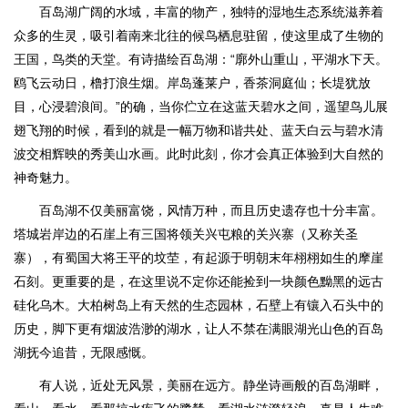
百岛湖广阔的水域，丰富的物产，独特的湿地生态系统滋养着
众多的生灵，吸引着南来北往的候鸟栖息驻留，使这里成了生物的
王国，鸟类的天堂。有诗描绘百岛湖：“廓外山重山，平湖水下天。
鸥飞云动日，橹打浪生烟。岸岛蓬莱户，香茶洞庭仙；长堤犹放
目，心浸碧浪间。”的确，当你伫立在这蓝天碧水之间，遥望鸟儿展
翅飞翔的时候，看到的就是一幅万物和谐共处、蓝天白云与碧水清
波交相辉映的秀美山水画。此时此刻，你才会真正体验到大自然的
神奇魅力。
百岛湖不仅美丽富饶，风情万种，而且历史遗存也十分丰富。
塔城岩岸边的石崖上有三国将领关兴屯粮的关兴寨（又称关圣
寨），有蜀国大将王平的坟茔，有起源于明朝末年栩栩如生的摩崖
石刻。更重要的是，在这里说不定你还能捡到一块颜色黝黑的远古
硅化乌木。大柏树岛上有天然的生态园林，石壁上有镶入石头中的
历史，脚下更有烟波浩渺的湖水，让人不禁在满眼湖光山色的百岛
湖抚今追昔，无限感慨。
有人说，近处无风景，美丽在远方。静坐诗画般的百岛湖畔，