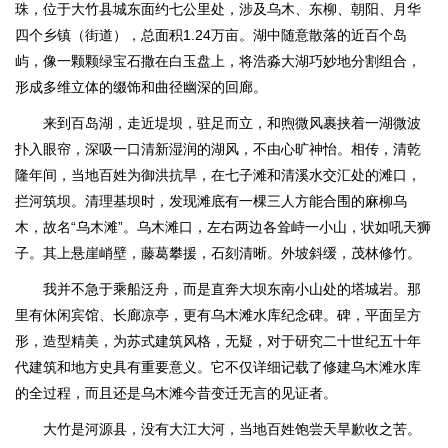
珠，位于大竹县城东面约七公里处，涉及乌木、东柳、朝阳、月华
四个乡镇（街道），总面积1.24万亩。湖中随意散落的近百个岛
屿，像一颗颗绿宝石撒在白玉盘上，将浩淼大湖巧妙地分割组合，
形成多维立体的缀饰和曲径幽深的回廊。
来到百岛湖，走近堤坝，驻足而立，和煦微风裹挟着一湖微波
扑入眼帘，深吸一口清新湿润的湖风，不由心旷神怡。相传，清乾
隆年间，当地百姓为御洪抗旱，在七子滩和清溪水交汇处的滩口，
拦河筑坝。清理基坝时，发现滩底有一棵三人方能合围的麻柳乌
木，故名“乌木滩”。乌木滩口，左右两边各耸峙一小山，状如吼天狮
子。其上悬崖峭壁，藤葛攀援，石刻清晰。外坡斜缓，茂林修竹。
我并不急于乘船泛舟，而是直奔大坝东南小山处的塔城岩。那
里有休闲宾馆、长廊凉亭，更有乌木滩水库纪念碑。碑，平面呈方
形，造型精美，为苏式建筑风格，无疑，对于研究二十世纪五十年
代建筑和地方史具有重要意义。它不仅详细记载了修建乌木滩水库
的全过程，而且还是乌木滩今昔变迁无言的见证者。
大竹是河源县，没有大江大河，当地百姓饱尝天旱歉收之苦。