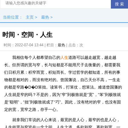
当前位置：
主页
>
最热
>
时间・空间・人生
时间：2022-07-04 13:44 | 栏目：
最热
| 点击：
次
我相信每个人都希望自己的
人生
道路可以越走越宽，越走越
长。但所谓的宽与窄，长与短都是不能用尺子去衡量的，都需要我
们日积月累：积窄而宽，积短而长。学过哲学的都知道，所有的事
物都是相对的，而没有绝对的。曾国藩说，自己天分不高，一生走
的都是窄路�D�D笨拙。读笨书，打笨仗，想笨法。难道曾国藩的
人生就是窄的吗？不是的，因为“窄”到极致就是“宽”，“笨”到极致就
是“聪明”，“拙”到极致就成了“巧”。因此，没有绝对的窄，也没有固
定的宽，宽窄之路，存乎一心。
就拿我们常说的人心来说，最宽的是人心，最窄的也是人心，
人生的宽与窄皆在一念之间。人生之道，多欲则窄，寡欲则宽，一