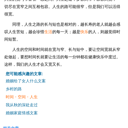
切尽在宽窄之间互相包容。人生的路可能很窄，但是我们可以活得
很宽。
同理，人生之路的长与短也是相对的，越长寿的老人就越会感
叹人生苦短，越会珍惜
生活
的每一天；越是
快乐
的人，则越觉得时
间短暂。
人生的空间和时间就在宽与窄、长与短中，要让空间宽就从窄
处做起，要想时间长就要让生活的每一分钟都在健康快乐中度过。
这样，我们的人生才会又宽又长。
您可能感兴趣的文章:
婚姻给了女人什么文案
乡村的路
时间・空间・人生
我从秋的深处走过
婚姻家庭情感文案