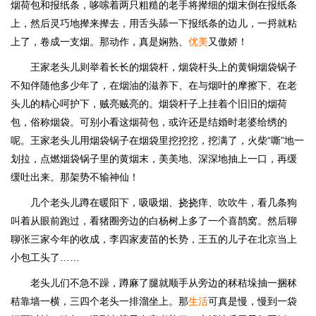
烟荷包和报纸条，哆嗦着两只粗糙的老手将撵细的烟末倒在报纸条
上，然后灵巧地撵来撵去，用舌头舔一下报纸条的边儿，一捋就粘
上了，卷成一支烟。那动作，真是娴熟、
优美
又傲娇！
王家老头儿则举着长长的烟袋杆，烟袋杆头上的黄铜烟袋锅子
不知伴随他多少年了，在烟油的滋养下、在与烟叶的摩擦下、在老
头儿的精心呵护下，贼亮贼亮的。烟袋杆子上挂着个旧旧的烟荷
包，俗称烟袋。可别小看这烟荷包，或许还是结婚时老婆给绣的
呢。王家老头儿用烟袋锅子在烟袋里挖挖挖，挖满了，火柴“嘶”地一
划拉，点燃烟袋锅子里的黄烟末，美美地、深深地抽上一口，再缓
缓吐出来。那架势不输神仙！
几个老头儿蹲在暖阳下，吸吸烟、挠挠痒、吹吹牛，看几条狗
叫着从眼前跑过，看猪圈旁边的白杨树上多了一个喜鹊窝。然后聊
聊张三家今年的收成，李四家麦苗的长势，王五的儿子在北京当上
小包工头了……
老头儿们不急不躁，蹲麻了腿就顺手从旁边的秫秸垛抽一捆秫
秸靠墙一横，三四个老头一排溜坐上。那
生活
可真是慢，慢到一袋