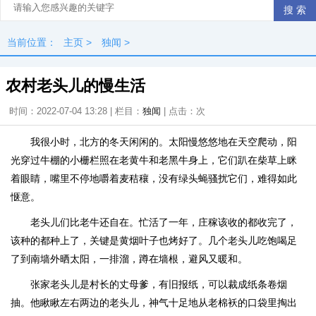
当前位置：
主页
>
独闻
>
农村老头儿的慢生活
时间：2022-07-04 13:28 | 栏目：
独闻
| 点击：
次
我很小时，北方的冬天闲闲的。太阳慢悠悠地在天空爬动，阳
光穿过牛棚的小栅栏照在老黄牛和老黑牛身上，它们趴在柴草上眯
着眼睛，嘴里不停地嚼着麦秸穰，没有绿头蝇骚扰它们，难得如此
惬意。
老头儿们比老牛还自在。忙活了一年，庄稼该收的都收完了，
该种的都种上了，关键是黄烟叶子也烤好了。几个老头儿吃饱喝足
了到南墙外晒太阳，一排溜，蹲在墙根，避风又暖和。
张家老头儿是村长的丈母爹，有旧报纸，可以裁成纸条卷烟
抽。他瞅瞅左右两边的老头儿，神气十足地从老棉袄的口袋里掏出