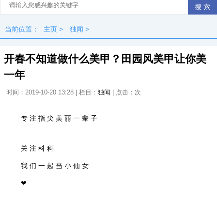
当前位置：
主页
>
独闻
>
开春不知道做什么美甲？田园风美甲让你美
一年
时间：2019-10-20 13:28 | 栏目：
独闻
| 点击：
次
专 注 指 尖 美 丽 一 辈 子
关 注 科 科
我 们 一 起 当 小 仙 女
❤