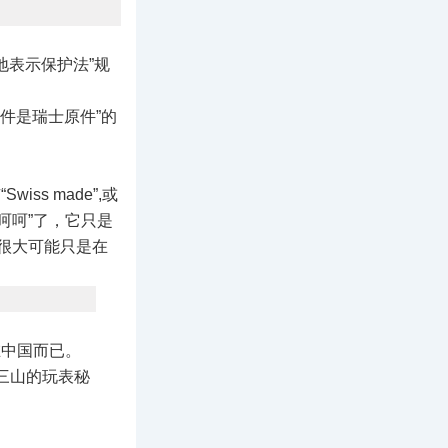
产地表示保护法”规
件是瑞士原件”的
ss made”,或
能“呵呵”了，它只是
，很大可能只是在
序在中国而已。
邹三山的玩表秘