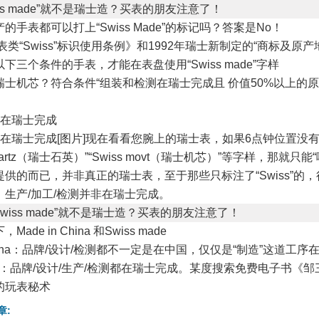
的手表都可以打上“Swiss Made”的标记吗？答案是No！
《表类“Swiss”标识使用条例》和1992年瑞士新制定的“商标及原
下三个条件的手表，才能在表盘使用“Swiss made”字样
瑞士机芯？符合条件“组装和检测在瑞士完成且 价值50%以上的原
）
装在瑞士完成
在瑞士完成[图片]现在看看您腕上的瑞士表，如果6点钟位置没有“Swi
quartz（瑞士石英）”“Swiss movt（瑞士机芯）”等字样，那就只
供的而已，并非真正的瑞士表，至于那些只标注了“Swiss”的
生产/加工/检测并非在瑞士完成。
ade in China 和Swiss made
n China：品牌/设计/检测都不一定是在中国，仅仅是“制造”这道工
made：品牌/设计/生产/检测都在瑞士完成。某度搜索免费电子书《
的玩表秘术
章: